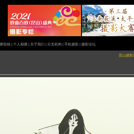
赛投稿
|
个人相册
|
关于我们
|
分支机构
|
手机摄影
|
摄影论坛
昆山摄影家网（k