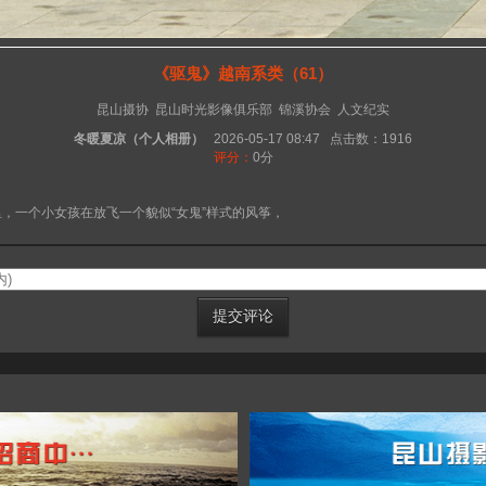
《驱鬼》越南系类（61）
昆山摄协
昆山时光影像俱乐部
锦溪协会
人文纪实
冬暖夏凉（个人相册）
2026-05-17 08:47
点击数：1916
评分：
0
分
，一个小女孩在放飞一个貌似“女鬼”样式的风筝，