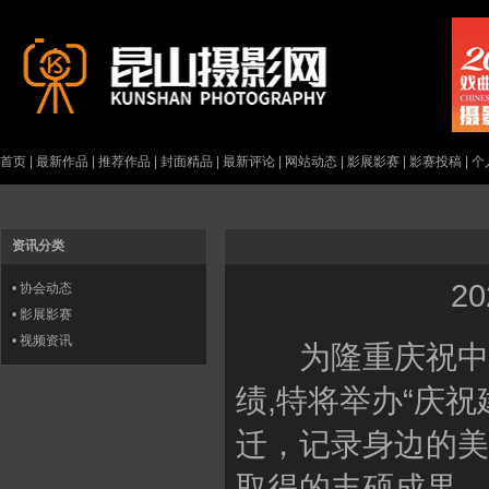
首页
|
最新作品
|
推荐作品
|
封面精品
|
最新评论
|
网站动态
|
影展影赛
|
影赛投稿
|
个
资讯分类
20
•
协会动态
•
影展影赛
•
视频资讯
为隆重庆祝中国共
绩,特将举办“庆
迁，记录身边的美
取得的丰硕成果，